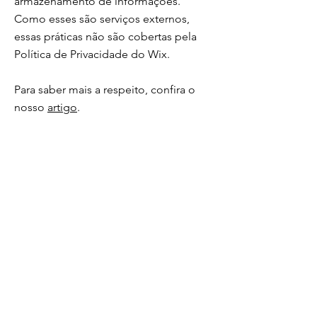
armazenamento de informações.
Como esses são serviços externos,
essas práticas não são cobertas pela
Política de Privacidade do Wix.
Para saber mais a respeito, confira o
nosso
artigo
.
Sua análise crítica e suas sugestões científicas
são essenciais para o aprimoramento deste
projeto.
Nome
Sobrenome