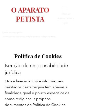
O APARATO
Clique nas
PETISTA
barrinhas e acesse o
menu.
Estudos, pesquisas, opiniões.
Projeto elaborado com o uso de inteligência artificial e códigos em Python.
Política de Cookies
Isenção de responsabilidade
jurídica
Os esclarecimentos e informações
prestados nesta página têm apenas a
finalidade geral e pouco específica de
como redigir seus próprios
documentos de Política de Cookies.